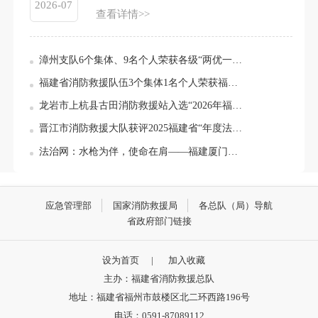
2026-07
查看详情>>
漳州支队6个集体、9名个人荣获各级“两优一先”表彰
福建省消防救援队伍3个集体1名个人荣获福建省“两优一先”表彰
龙岩市上杭县古田消防救援站入选“2026年福建省岗位学雷锋标兵集体”
晋江市消防救援大队获评2025福建省“年度法治人物”
法治网：水枪为伴，使命在肩——福建厦门消防员汪晓东的成长之路
应急管理部
国家消防救援局
各总队（局）导航
省政府部门链接
设为首页
|
加入收藏
主办：福建省消防救援总队
地址：福建省福州市鼓楼区北二环西路196号
电话：0591-87089112