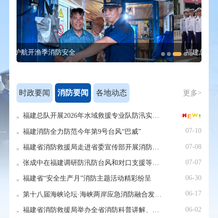
福建总队开展“以案为鉴 以案明纪”警示教育活动
时政要闻
消防要闻
各地动态
更多>
07-07
福建总队开展2026年水域救援专业队防汛实战演练
莆
07-02
07-10
福建消防全力防范今年第9号台风“巴威”
06-30
07-08
福建省消防救援局走进省委宣传部开展消防安全培训
06-16
07-07
张成中在福建调研防汛防台风和对口支援等工作
05-29
06-30
福建省“安全生产月”消防主题活动精彩纷呈
泉
04-17
06-17
第十八届海峡论坛·海峡两岸应急消防融合发展论坛在三明市举办
莆
04-30
06-02
福建省消防救援局举办全省消防科普讲解、消防志愿服务项目和消防科学实验展演汇演三项大赛