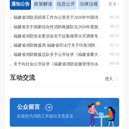
通知公告
政策解读
信息公开
法律法规
更多>
06-18
福建省消防员招录工作办公室关于2026年中国消防救援学院面向福建省招收青年学生考核选拔的公告
一
06-11
福建省关于国家综合性消防救援队伍2026年度面向社会招录消防员的公告
06-05
福建省消防安全委员会关于征集推荐火灾调查专家组成员的公告
02-12
福建省消防救援局 福建省司法厅关于印发消防行政处罚裁量规定的通知
福
09-19
福建省消防救援总队关于公开征求《福建省重大消防安全风险隐患政府挂牌督办制度（试行）（征求意见稿）》修改意见的公告
关
09-10
关于向社会公开征求《福建省消防设施管理办法（征求意见稿）》意见的公告
互动交流
进入
公众留言
欢迎您为消防工作提出宝贵意见