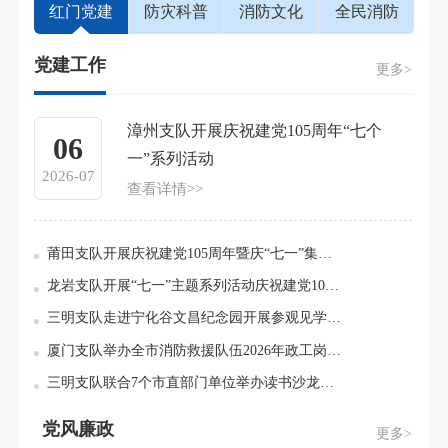
红门党建
防灾科普
消防文化
全民消防
党建工作
火
更多>
漳州支队开展庆祝建党105周年“七个
06
一”系列活动
2026-07
查看详情>>
莆田支队开展庆祝建党105周年暨庆“七一”集体政治生日活动
龙岩支队开展“七一”主题系列活动庆祝建党105周年
三明支队走进宁化谷文昌纪念园开展参观见学活动
厦门支队举办全市消防救援队伍2026年政工岗位练兵比武竞赛
三明支队联合7个市直部门单位举办读书沙龙暨青年理论学习小组活动
自
党风廉政
更多>