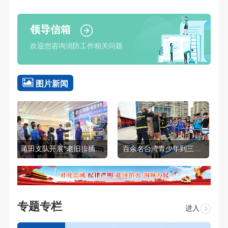
领导信箱
欢迎您咨询消防工作相关问题
图片新闻
墙警示”宣传教育活动
百余名台湾青少年到三明沙县基地开展暑期消防安全嘉年华活动
莆田支队举办湄洲岛夏季消防宣传大培训活动
专题专栏
进入