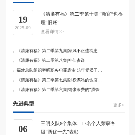
《清廉有福》第二季第十集|“新官”也得
19
理“旧账”
2025-09
查看详情>>
《清廉有福》第二季第九集|家风不正遗祸患
《清廉有福》第二季第八集|神仙参谋
福建总队组织旁听职务犯罪庭审 筑牢党员干部廉洁防线
《清廉有福》第二季第七集|以权谋私的贪腐链条
科
《清廉有福》第二季第六集|铺张浪费的“滑铁卢”
先进典型
更多>
三明支队8个集体、17名个人荣获各
06
级“两优一先”表彰