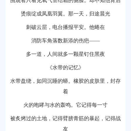
围观者只看见氧气管结霜的侧脸。却不知他背后
烫痕绽成凤凰羽翼。那一天，归途晨光
刺破云层，电台播报平安。他蜷在
消防车角落数新添的伤疤——
多一道，人间就多一颗星钉住黑夜
《水带的记忆》
水带盘绕，如同沉睡的蟒。橡胶的皮肤里，封存
着
火的咆哮与水的轰鸣。它记得每一寸
被炙烤过的土地，记得臂膀青筋的暴起，记得战
友