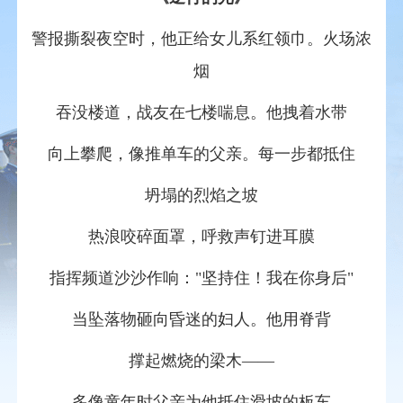
警报撕裂夜空时，他正给女儿系红领巾。火场浓
烟
吞没楼道，战友在七楼喘息。他拽着水带
向上攀爬，像推单车的父亲。每一步都抵住
坍塌的烈焰之坡
热浪咬碎面罩，呼救声钉进耳膜
指挥频道沙沙作响："坚持住！我在你身后"
当坠落物砸向昏迷的妇人。他用脊背
撑起燃烧的梁木——
多像童年时父亲为他抵住滑坡的板车