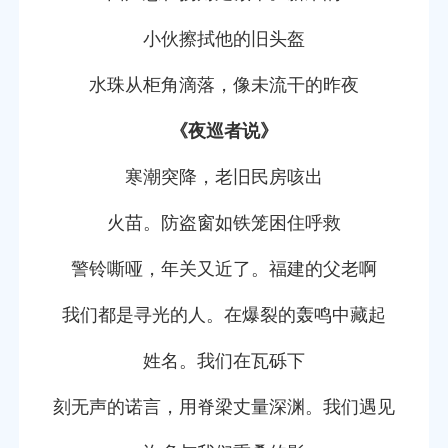
小伙擦拭他的旧头盔
水珠从柜角滴落，像未流干的昨夜
《夜巡者说》
寒潮突降，老旧民房咳出
火苗。防盗窗如铁笼困住呼救
警铃嘶哑，年关又近了。福建的父老啊
我们都是寻光的人。在爆裂的轰鸣中藏起
姓名。我们在瓦砾下
刻无声的诺言，用脊梁丈量深渊。我们遇见