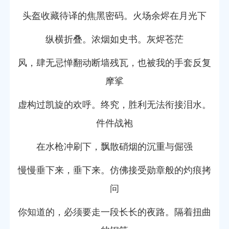
头盔收藏待译的焦黑密码。火场余烬在月光下
纵横折叠。浓烟如史书。灰烬苍茫
风，肆无忌惮翻动断墙残瓦，也被我的手套反复
摩挲
虚构过凯旋的欢呼。终究，胜利无法衔接泪水。
件件战袍
在水枪冲刷下，飘散硝烟的沉重与倔强
慢慢垂下来，垂下来。仿佛接受勋章般的灼痕拷
问
你知道的，必须要走一段长长的夜路。隔着扭曲