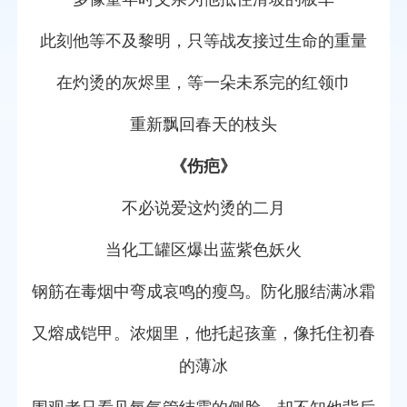
此刻他等不及黎明，只等战友接过生命的重量
在灼烫的灰烬里，等一朵未系完的红领巾
重新飘回春天的枝头
《伤疤》
不必说爱这灼烫的二月
当化工罐区爆出蓝紫色妖火
钢筋在毒烟中弯成哀鸣的瘦鸟。防化服结满冰霜
又熔成铠甲。浓烟里，他托起孩童，像托住初春
的薄冰