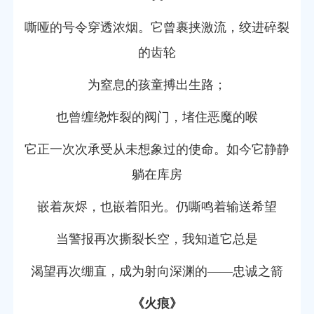
嘶哑的号令穿透浓烟。它曾裹挟激流，绞进碎裂
的齿轮
为窒息的孩童搏出生路；
也曾缠绕炸裂的阀门，堵住恶魔的喉
它正一次次承受从未想象过的使命。如今它静静
躺在库房
嵌着灰烬，也嵌着阳光。仍嘶鸣着输送希望
当警报再次撕裂长空，我知道它总是
渴望再次绷直，成为射向深渊的——忠诚之箭
《火痕》