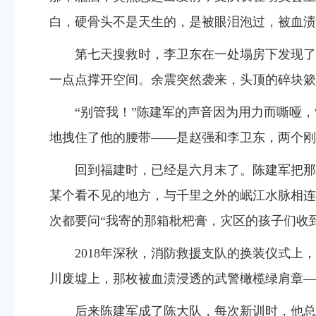
白，硬骨头不是天生的，是被眼泪泡过，被血渍
第七天搜救时，李卫东在一处塌房下发现了
一点点撑开空间。余震突然袭来，头顶的碎块簌
“
别管我！
”
陈建军的声音因为用力而嘶哑，
地拽住了他的腰带——是赵强和李卫东，两个刚
回到福建时，已经是六月末了。陈建军把那
某个看不见的地方，与千里之外的岷江水脉相连
次都要问
“
我寄的那箱枇杷膏，灾区的孩子们收
2
018年深秋，消防救援支队的换装仪式
川废墟上，那枚被血渍浸透的武警橄榄绿肩章—
后来陈建军成了陈大队，每次新训时，他总