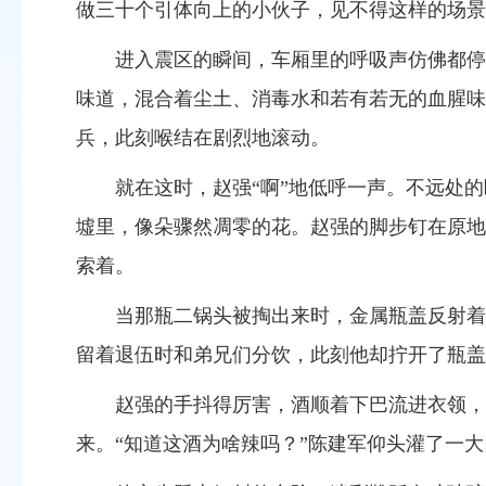
做三十个引体向上的小伙子，见不得这样的场景
进入震区的瞬间，车厢里的呼吸声仿佛都停
味道，混合着尘土、消毒水和若有若无的血腥味
兵，此刻喉结在剧烈地滚动。
就在这时，赵强
“
啊
”
地低呼一声。不远处的
墟里，像朵骤然凋零的花。赵强的脚步钉在原地
索着。
当那瓶二锅头被掏出来时，金属瓶盖反射着
留着退伍时和弟兄们分饮，此刻他却拧开了瓶盖
赵强的手抖得厉害，酒顺着下巴流进衣领，
来。
“
知道这酒为啥辣吗？
”
陈建军仰头灌了一大