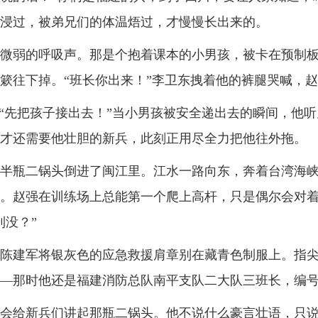
浸过，被弟兄们的体温焐过，才慢慢长出来的。
微弱的呼吸声。那是个抱着课本的小男孩，被卡在预制
簌往下掉。
“
班长你出来！
”
李卫东拽着他的裤腿哭喊，赵
“
先把孩子接出去！
”
当小男孩被安全递出去的瞬间，他听
才还需要他壮胆的新兵，此刻正用尽全力把他往外拖。
半瓶二锅头倒进了闽江里。江水一路向东，奔着台湾海
。赵强在训练场上总能第一个爬上高杆，只是偶尔会对
到没？
”
上，陈建军将银灰色的应急救援肩章别在藏青色制服上。指
—那时他还是福建消防总队南平支队二大队三班长，编
会给新兵们讲起那瓶二锅头。他不说什么豪言壮语，只