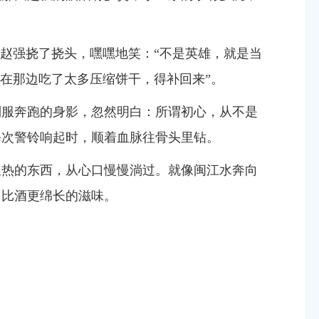
赵强挠了挠头，嘿嘿地笑：
“
不是英雄，就是当
在那边吃了太多压缩饼干，得补回来
”
。
制服奔跑的身影，忽然明白：所谓初心，从不是
每次警铃响起时，顺着血脉往骨头里钻。
温热的东西，从心口慢慢淌过。就像闽江水奔向
了比酒更绵长的滋味。