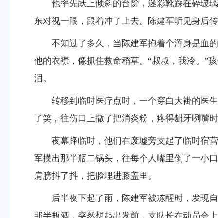
他率先跃上倾斜的台阶，迷彩靴踩在碎玻璃
东对视一眼，跟着冲了上去。陈建军听见身后传
不知过了多久，当陈建军抱着个浑身是血的
他的衣襟，像抓住救命稻草。
“
叔叔，我冷。
”
孩
泪。
转移到临时医疗点时，一个穿白大褂的医生
了笑，往伤口上撒了把消炎粉，疼得龇牙咧嘴时
夜幕降临时，他们在废墟旁支起了临时宿营
军摸出那半瓶二锅头，往每个人嘴里倒了一小口
肩膀抖了抖，把脸埋进膝盖里。
后半夜下起了雨，陈建军被冻醒时，发现自
那半瓶酒，突然想起出发前，支队长在动员会上