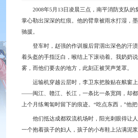
2008年5月13日凌晨三点，南平消防支
掌心勒出深深的红痕。他的臂章被雨水打湿，墨
驰援。
登车时，赵强的作训服后背洇出深色的汗渍
着头盔的手指泛白，喉结上下滚动着
。
我奶奶说
雾，而他们要去的地方，此刻正被哭声笼罩。
运输机穿越云层时，李卫东把脸贴在舷窗上
——闽江、赣江、长江，一条比一条宽阔，却都
上个月练匍匐时留下的痕迹。
“
吃点东西，
”
他把
他们
抵达成都双流机场时，阳光刺眼得让人
一个抱着孩子的妇人，孩子的小布鞋上沾满泥浆