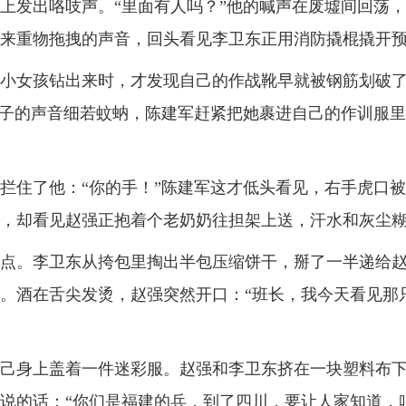
上发出咯吱声。
“
里面有人吗？
”
他的喊声在废墟间回荡，
来重物拖拽的声音，回头看见李卫东正用消防撬棍撬开
小女孩钻出来时，才发现自己的作战靴早就被钢筋划破
子的声音细若蚊蚋，陈建军赶紧把她裹进自己的作训服里
拦住了他：
“
你的手！
”
陈建军这才低头看见，右手虎口被
，却看见赵强正抱着个老奶奶往担架上送，汗水和灰尘
点。李卫东从挎包里掏出半包压缩饼干，掰了一半递给
。酒在舌尖发烫，赵强突然开口：
“
班长，我今天看见那
己身上盖着
一
件迷彩服。赵强和李卫东挤在一块塑料布
说的话：
“
你们是福建的兵，到了四川，要让人家知道，