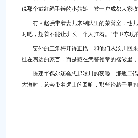
说那个戴红绳手链的小姑娘，被一户成都人家收
有回赵强带着妻儿来
到
队里的荣誉室，他儿
时吧，想着不能让班长一个人扛着。
”
李卫东现
窗外的三角梅开得正艳，和他们从汶川回来
挂在嘴边的豪言，而是藏在武警领章的褶皱里，
陈建军偶尔还会想起汶川的夜晚，那瓶二锅
大海时，总会带着远山的回响，那些跨越千里的