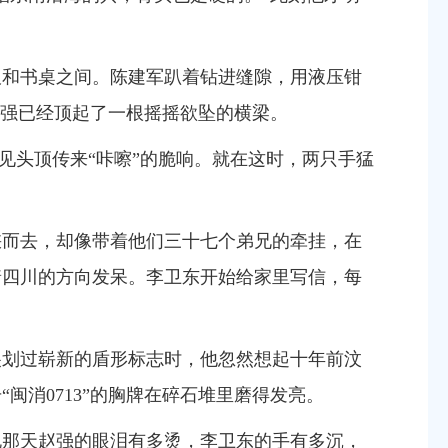
板和书桌之间。陈建军趴着钻进缝隙，用液压钳
强已经顶起了一根摇摇欲坠的横梁。
见头顶传来
“
咔嚓
”
的脆响。就在这时，两只手猛
峡而去，却像带着他们三十七个弟兄的牵挂，在
着四川的方向发呆。李卫东开始给家里写信，每
尖划过崭新的盾形标志时，他忽然想起十年前汶
号
“
闽消0713
”
的胸牌在碎石堆里磨得发亮。
说那天赵强的眼泪有多烫，李卫东的手有多沉，