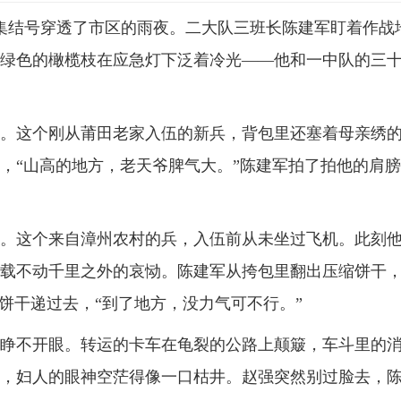
队的集结号穿透了市区的雨夜。二大队三班长陈建军盯着作战
绿色的橄榄枝在应急灯下泛着冷光——他和一中队的三十七
。这个刚从莆田老家入伍的新兵，背包里还塞着母亲绣
，
“
山高的地方，老天爷脾气大。
”
陈建军拍了拍他的肩膀
。这个来自漳州农村的兵，入伍前从未坐过飞机。此刻
载不动千里之外的哀恸。陈建军从挎包里翻出压缩饼干
饼干递过去，
“
到了地方，没力气可不行。
”
睁不开眼。转运的卡车在龟裂的公路上颠簸，车斗里的
，妇人的眼神空茫得像一口枯井。赵强突然别过脸去，