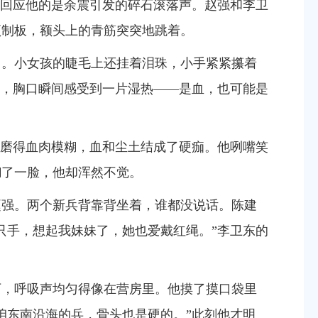
回应他的是余震引发的碎石滚落声。赵强和李卫
预制板，额头上的青筋突突地跳着。
了。小女孩的睫毛上还挂着泪珠，小手紧紧攥着
，胸口瞬间感受到一片湿热——是血，也可能是
磨得血肉模糊，血和尘土结成了硬痂。他咧嘴笑
糊了一脸，他却浑然不觉。
赵强。两个新兵背靠背坐着，谁都没说话。陈建
只手，想起我妹妹了，她也爱戴红绳。
”
李卫东的
下，呼吸声均匀得像在营房里。他摸了摸口袋里
咱东南沿海的兵，骨头也是硬的。
”
此刻他才明