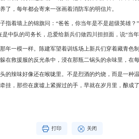
养了，每年都会寄来一张画着消防车的明信片。
子指着墙上的锦旗问：
“
爸爸，你当年是不是超级英雄？
”
在是中队的司务长，总爱给新兵们做四川担担面，说
“
当年
那年一模一样。陈建军望着训练场上新兵们穿着藏青色
躲在救援服的反光条中，浸在那瓶二锅头的余味里，在
头的辣味好像还在喉咙里。不是烈酒的灼烧，而是一种
牵挂，那些在废墟上紧握过的手，早就在岁月里，酿成
打印
关闭