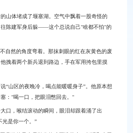
方的山体堵成了堰塞湖。空气中飘着一股奇怪的
往陈建军身后躲——这个总说自己"啥都不怕"的
不自然的角度弯着。那抹刺眼的红在灰黄色的废
，他拽着两个新兵退到路边，手在军用挎包里摸
，说
“
山区的夜晚冷，喝点能暖暖身子
”
。他原本想
塞："喝一口，把眼泪憋回去。"
一大口，喉结滚动的瞬间，眼泪却跟着涌了出
不光是你一个。
”