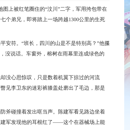
地图上被红笔圈住的“汶川”二字，军用挎包带在
个弟兄，即将踏上一场跨越1300公里的生死
的平安符。
“
班长，四川的山是不是特别高？
”
他攥
，没说话。车窗外，榕树在雨幕里连成绿色的
他却没心思惊叹，只是数着机翼下掠过的河流
，瞥见李卫东的迷彩裤膝盖处磨出了毛边，那是
消防斧碰撞着发出哐当声。陈建军看见路边坐着
陈建军发现他的耳根红了——这个在器械场上能