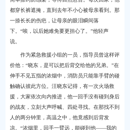
都穿长裤遮掩，直到去年不小心被母亲看到。那
一捺长长的伤疤，让母亲的眼泪瞬间落
下。“唉，以后她难免要更担心了。”他轻声
说。
作为紧急救援小组的一员，指导员曾这样评
价他：“晓东，是可以把后背交给他的兄弟。”在
伸手不见五指的浓烟中，消防员只能靠手臂的碰
触确认彼此方位。汪晓东记得，有一次火场救
援，大家依次向内推进，他一回手没有碰到身后
的战友，立刻大声呼喊、四处寻找。在那找不到
人的两分钟里，高温之中，他竟感到后背发
凉。“浓烟里，回手一臂远，能碰到他——我的