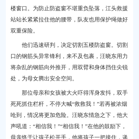
楼窗口。为防止防盗窗不堪重负坠落，江头救援
站站长紧紧拉住他的腰带，队友也用保护绳做好
双重保险。
他们迅速研判，决定切割五楼防盗窗。切割
口的钢筋头异常锋利，来不及包裹，汪晓东用力
将杂乱的钢筋向外推开，用双臂和身体挡住尖锐
处，为母女腾出安全空间。
那位母亲和女孩被大火吓得浑身发抖，双手
死死抓住栏杆，不停大喊“救救我！”若再被浓烟
呛到，情况将更加危险。汪晓东情急之下，他大
声吼道：“相信我！”“相信我！”在他的鼓励下，
母亲终于让孩子松开手，他将孩子一把接住，递