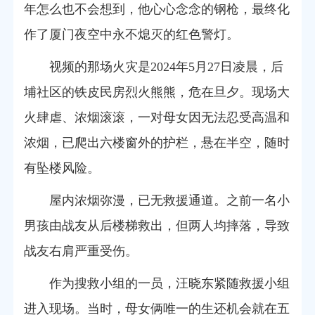
年怎么也不会想到，他心心念念的钢枪，最终化
作了厦门夜空中永不熄灭的红色警灯。
视频的那场火灾是2024年5月27日凌晨，后
埔社区的铁皮民房烈火熊熊，危在旦夕。现场大
火肆虐、浓烟滚滚，一对母女因无法忍受高温和
浓烟，已爬出六楼窗外的护栏，悬在半空，随时
有坠楼风险。
屋内浓烟弥漫，已无救援通道。之前一名小
男孩由战友从后楼梯救出，但两人均摔落，导致
战友右肩严重受伤。
作为搜救小组的一员，汪晓东紧随救援小组
进入现场。当时，母女俩唯一的生还机会就在五