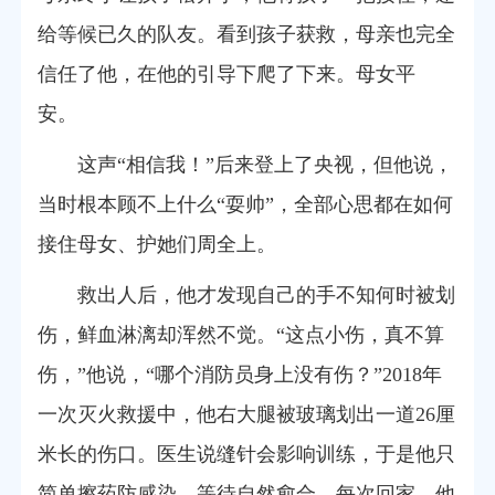
给等候已久的队友。看到孩子获救，母亲也完全
信任了他，在他的引导下爬了下来。母女平
安。
这声“相信我！”后来登上了央视，但他说，
当时根本顾不上什么“耍帅”，全部心思都在如何
接住母女、护她们周全上。
救出人后，他才发现自己的手不知何时被划
伤，鲜血淋漓却浑然不觉。“这点小伤，真不算
伤，”他说，“哪个消防员身上没有伤？”2018年
一次灭火救援中，他右大腿被玻璃划出一道26厘
米长的伤口。医生说缝针会影响训练，于是他只
简单擦药防感染，等待自然愈合。每次回家，他