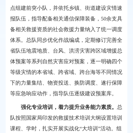
点组建前突小队，并依托乡镇、街道建设灾情速
报队伍，指导配备相关通信保障装备
，
5
0余
支具
备相关救援资质的社会救援力量纳入了统一调度
体系
。
总队
同步
优化作战编成，
定期
修订
完善
全
省队伍地震地质、台风、洪涝灾害跨区域增援总
体预案等系列自然灾害应对预案，逐一明确四个
等级灾情的本省域、跨省域、跨台海等不同情况
下的力量集结、物资投送、换防调度、遂行保障
等应急响应动作，指导队伍逐级建设预案库。
强化专业培训，
着力
提升业务能力素质
。
总
队
按照国家局印发的救援技术培训大纲设置培训
课程、学时，扎实开展实战化“大培训”活动。组