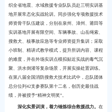
织全省地震、水域救援专业队队员赴三明实训基
地开展常态化实战轮训。同步强化专项救援技术
师资骨干队伍建设，分别在泉州、漳州、莆田等
实训基地开展有限空间、车辆事故、山岳绳索、
搜救犬
、核事故应急
等专业师资提升集训
；
采取
小班制、精讲式教学模式，提升所训内容、课程
的难度，并在外场实训点模拟贴近实战的毒气沉
聚、洪水倒灌等复杂场景，开展实操处置训练。
在第八届全国消防搜救犬技术比
武中，总队团体
总分位列42支参赛队第十二名，创历史最佳战
绩，并被授予“精神文明奖”。
深化实景训演，
着力
锤炼综合救援战力。
在