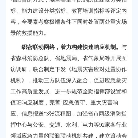
标、能力建设分类指标、教育培训指标等评定内
容，全要素考察极端条件下同时处置两处重灾场
景的救援能力。
织密
联动
网络
，
着力
构建快速响应机制
。
与
省森林消防总队、省地震局、省气象局等开展互
访调研，联合制定下发《地震灾害应对处置协作
机制》，推动三方队伍深入融合，促进应急救灾
工作高质量发展。
进一步
规范全勤指挥部设置和
值班响应制度，
完善
“应急值守、重大灾害响
应、信息报送”3张流程图，
加强
省市两级消防指
挥中心与公安、交通、水利、电力等92家各行业
领域应急力量
的
联勤联动机制
共建
，建立滚动会