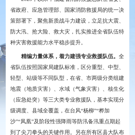
省政府、应急管理部、国家消防救援局
的统一决
策部署下，
聚焦
新质
战斗力建设，立足抗大震、
防大汛、抢大险、救大灾，
扎实推进全省队伍特
种灾害
救援
能力水平稳步提升。
精编力量体系，
着力
建强专业救援队伍。
全
省队伍
按照国家局建队标准，区分重型、中型、
轻型、
站级
等不同队型，在省、市两级分类
组建
地震
（地质灾害）、水域（气象灾害）、核生化
（应急
处突
）等三大类专业救援队，基本实现分
级调度、县域全覆盖，在
台风“杨柳”“桦加
沙”“凤凰”
及
阶段性强降雨
等防汛备汛重点期起
到了尖刀拳头的关键作用。
另
在
所有区县大队布