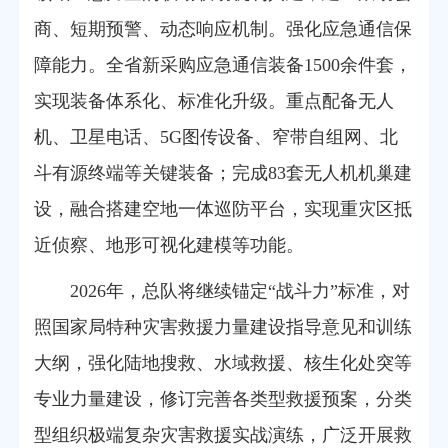
商、短期预警、动态响应机制。强化应急通信保
障能力。全省新采购应急通信装备1500余件套，
实现装备体系化、标准化升级。重点配备无人
机、卫星电话、5G图传设备、窄带自组网、北
斗有源终端等关键装备；完成83套无人机机巢建
设，融合搭建空地一体巡防平台，实现
重灾区抵
近
侦察
、地形可视化建模
等功能。
2026年，总队将继续锚定“战斗力”标准，
对
照国家局
特种灾害救援力量建设指导意见和训练
大纲，
强化
陆地搜救、水域
救援
、核生化
处突
等
专业力量建设，修订
完善各类型
救援预案，
分类
型
组织极端复杂灾害救援实战演练，
广泛
开展救