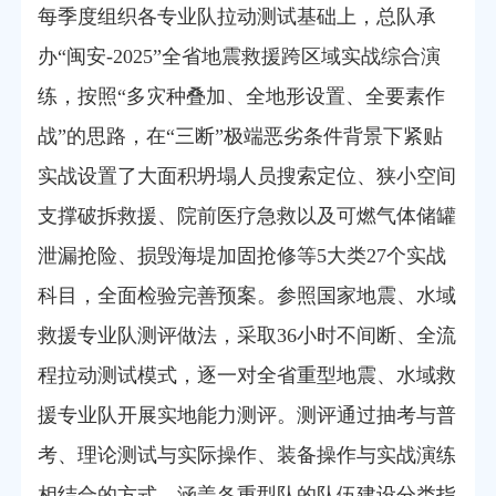
每季度组织
各
专业
队拉动测试基础上，总队
承
办
“闽
安
-2025
”
全省
地震救援跨区域实战
综合
演
练，
按照“多灾种叠加、全地形设置、全要素作
战”的思路，在“三断”极端恶劣条件背景下
紧贴
实战
设置了大面积坍塌人员搜索
定位
、狭小空间
支撑破拆救援、院前医疗急救以及可燃气体储罐
泄漏抢险、损毁海堤加固抢修等5大类27个实战
科目，
全面
检验完善预案。参照国家地震、水域
救援专业队测评做法，采取
36小时不间断、全流
程拉动测试模式，
逐一对全省重型地震、水域救
援专业队开展实地能力测评。测评通过抽考与普
考、理论测试与实际操作、装备操作与实战演练
相结合的方式，涵盖各重型队的队伍建设分类指