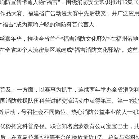
消防宣传卡通人物“福吉”，围绕消防安全常识推出16集
作品大赛、福建省广告动漫大赛中先后获奖，并广泛应用
“福吉”成为家喻户晓的消防科普代言人
。
粉丝嘉年华，推动全省首个“福吉消防文化驿站”在福州落地
在全省30个人流密集区域建成
“福吉消防文化驿站”。这
普及。
一方面
，
以赛事为抓手，连续两年举办全省消防
国消防救援队伍科普讲解交流活动中
获得第三、第一的
解员等活动，号召社会不同岗位、热心消防公益事业的人士
优势拓宽科普路径。
联合知名启蒙教育公司宝宝巴士，
后，在喜马拉雅APP等
平台的
播放量近1亿。总队与省科