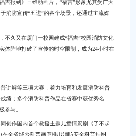
《福吉报到》三维动画片，
“福吉”形象尤其受广大
于消防宣传“五进”
的
各个场景，
还
通过主流媒
，不久又在厦门一校园建成“福吉”校园消防文化
些实体阵地打破了宣传的时空限制，成为24小时在
科普讲解等三项大赛，着力培育和发展消防科普
好成绩
；多个消防科普作品在省赛中获优秀名
积极参与
。
共同创作国内
首个救援主题儿童情景剧《了不起
协
在全省城乡科普画廊
推出消防安全科普挂图。