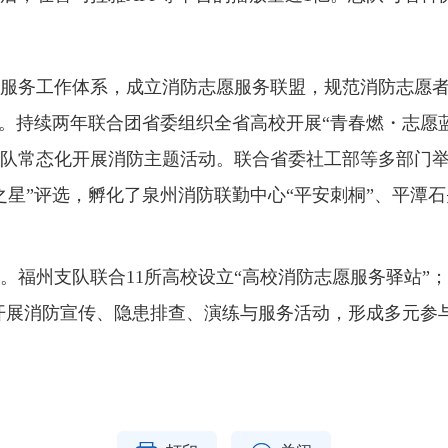
服务工作体系，
成
立消防志愿服务联盟，规范消防志愿
牌。持续两年联合团省委
组织
全省高校开展“青春燃・志愿蓝
队常态化开展消防主题活动。联合省委社工部等多部门
之星”评选，孵化了
泉州消防联勤中心“平安刺桐”、平潭石
。
福州支队联合11所高校设立“高校消防志愿服务驿站”
开展
消防
宣传、
隐患
排查、演练与服务活动，形成多元参