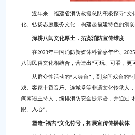
近年来，福建省消防救援
总队积极探寻“文
化、弘扬志愿服务
文化
，构建起福建特色的消防
深耕八闽文化厚土，
拓宽消防宣传维度
在2023年
中国消防新媒体科普嘉年华、202
八闽民俗文化相结合，营造出“
可
玩、
可
看
，更
从群众性活动的“大舞台”，到乡间戏台的“
戏、客家十番音乐、连城拳等非遗文化传承人，
闽南语主持人，编排消防安全提示语，并通过“
眼、入心”
。
塑造“福吉”文化符号
，拓展宣传传播载体