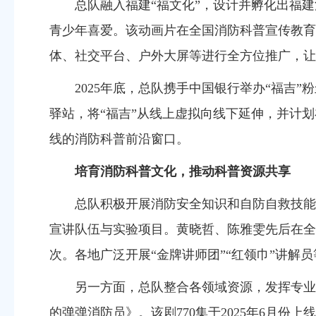
总队
融入福建“福文化”，设计
并
孵化
出
福建
青少年喜爱。该动画片
在全国消防科普宣传教育
体、社交平台、户外大屏等进行全方位推广
，让
2025年底，
总队携手中国银行举办“福吉”
驿站，将
“福吉”
从
线上虚拟
向线下延伸
，并计划
线的消防科普前沿窗口。
培育消防科普文化，推动科普资源共享
总队积极开展消防安全知识和自防自救技能
宣讲
队伍与实验项目。黄晓哲、陈雅雯
先后
在全
次。各地广泛开展“金牌讲师团”“红领巾”讲
另一方面，总队整合各领域资源，发挥专业
的弹弹消防员》
。该剧
770集于
2025年
6月份上线