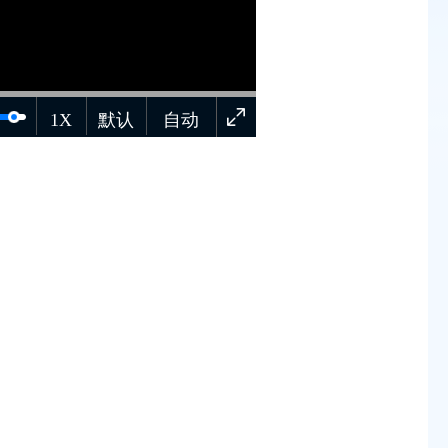
1X
默认
自动