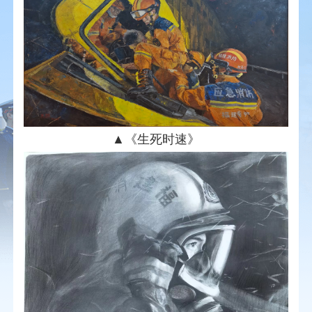
▲《生死时速》