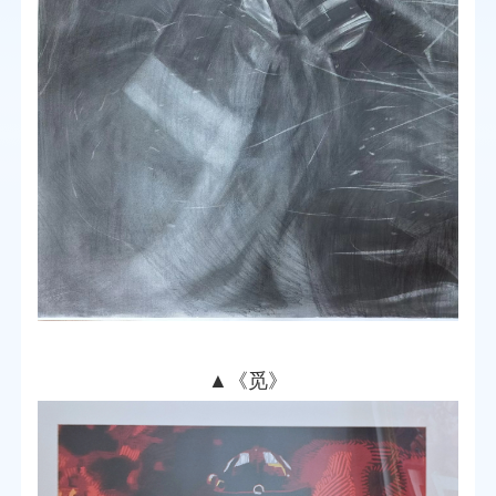
▲
《觅》