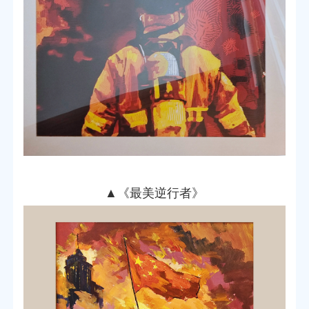
▲
《最美逆行者》